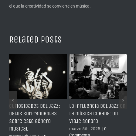
el que la creatividad se convierte en música.
Related Posts
s
Curiosidades del jazz:
La influencia del jazz en
Gr
su
Datos sorprendentes
la música cubana: Un
ja
sobre este género
viaje sonoro
hu
musical
marzo 5th, 2025
|
0
mar
Comments
Co