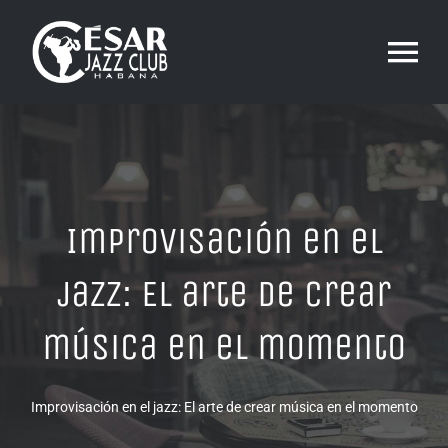
Skip
to
Tog
content
Nav
RESERVA
CALENDARIO
Improvisación en el
jazz: El arte de crear
MENU
música en el momento
GALERÍA
Improvisación en el jazz: El arte de crear música en el momento