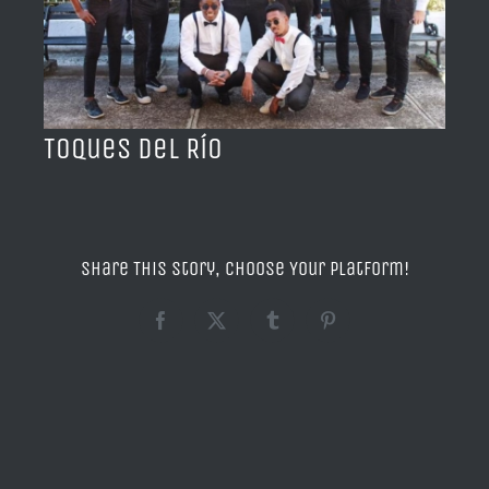
BLOG
ACERCA DE
Toques del Río
CONTACTO
Share This Story, Choose Your Platform!
Facebook
X
Tumblr
Pinterest