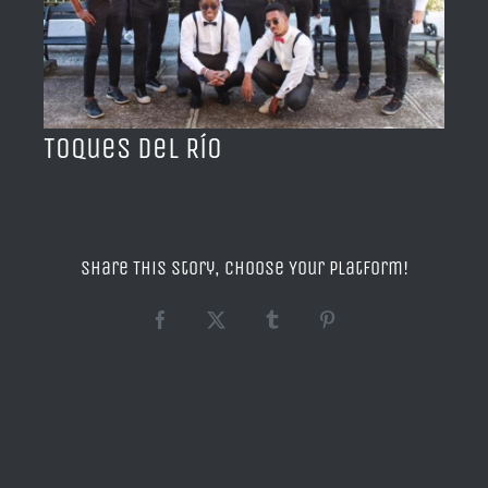
BLOG
ACERCA DE
Toques del Río
CONTACTO
Share This Story, Choose Your Platform!
Facebook
X
Tumblr
Pinterest