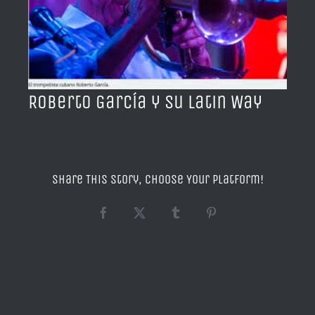
BLOG
ACERCA DE
Roberto García y su Latin Way
CONTACTO
Share This Story, Choose Your Platform!
Facebook
X
Tumblr
Pinterest