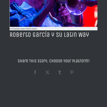
BLOG
ACERCA DE
Roberto García y su Latin Way
CONTACTO
Share This Story, Choose Your Platform!
Facebook
X
Tumblr
Pinterest