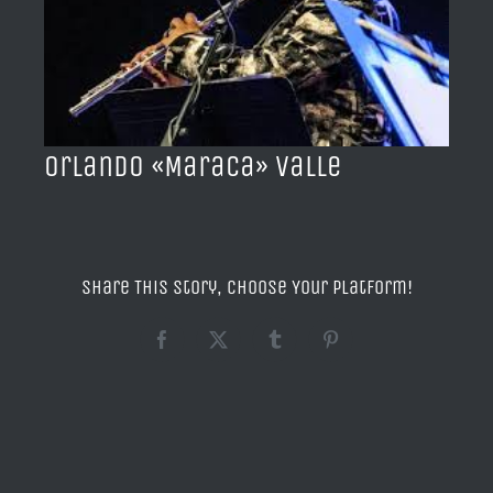
BLOG
ACERCA DE
Orlando «Maraca» Valle
CONTACTO
Share This Story, Choose Your Platform!
Facebook
X
Tumblr
Pinterest