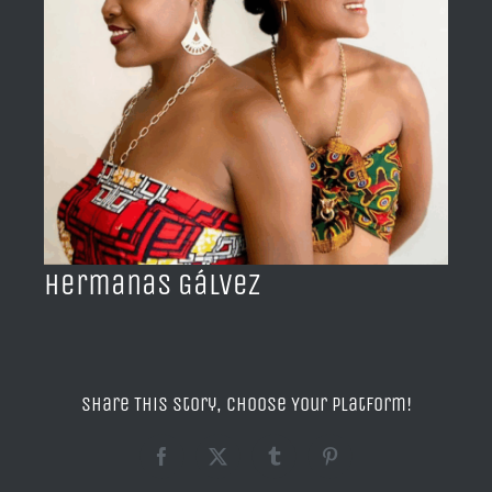
BLOG
ACERCA DE
CONTACTO
Hermanas Gálvez
Share This Story, Choose Your Platform!
Facebook
X
Tumblr
Pinterest