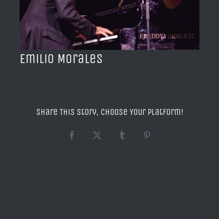
BLOG
ACERCA DE
Emilio Morales
CONTACTO
Share This Story, Choose Your Platform!
Facebook
X
Tumblr
Pinterest