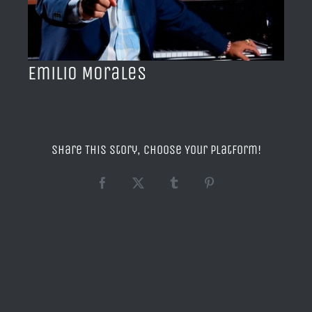
BLOG
ACERCA DE
Emilio Morales
CONTACTO
Share This Story, Choose Your Platform!
Facebook
X
Tumblr
Pinterest