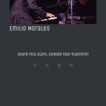
BLOG
ACERCA DE
Emilio Morales
CONTACTO
Share This Story, Choose Your Platform!
Facebook
X
Tumblr
Pinterest