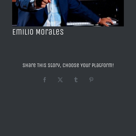
BLOG
ACERCA DE
Emilio Morales
CONTACTO
Share This Story, Choose Your Platform!
Facebook
X
Tumblr
Pinterest