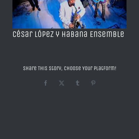
BLOG
ACERCA DE
César López y Habana Ensemble
CONTACTO
Share This Story, Choose Your Platform!
Facebook
X
Tumblr
Pinterest